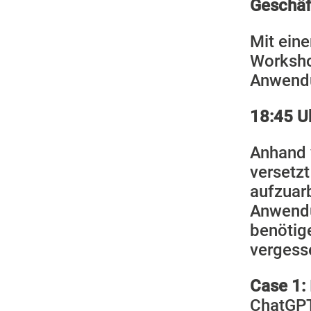
Geschäf
Mit eine
Worksho
Anwendu
18:45 Uh
Anhand 
versetz
aufzuar
Anwendu
benötige
vergess
Case 1:
ChatGPT