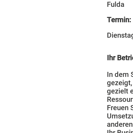
Fulda
Termin:
Diensta
Ihr Betr
In dem 
gezeigt,
gezielt 
Ressour
Freuen S
Umsetzu
anderen
Ihr Busi