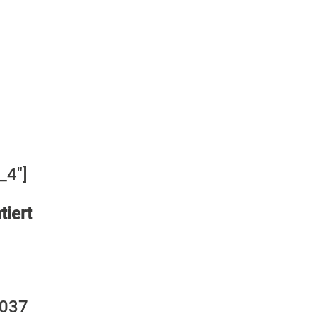
ulda
_4"]
tiert
6037