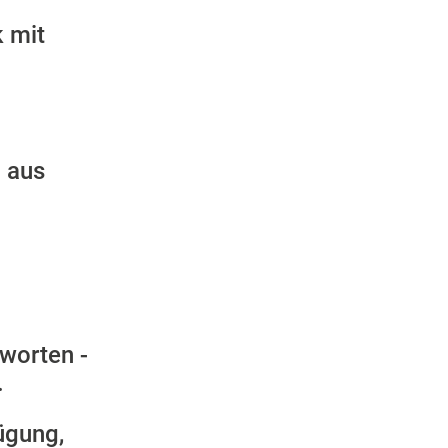
k mit
 aus
worten -
.
ügung,