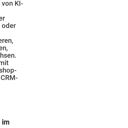
 von KI-
er
z oder
eren,
en,
hsen.
mit
bshop-
r CRM-
I im