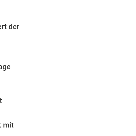
rt der
Lage
t
k mit