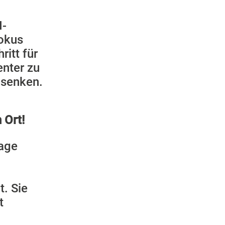
I-
Fokus
ritt für
enter zu
 senken.
 Ort!
Lage
. Sie
t