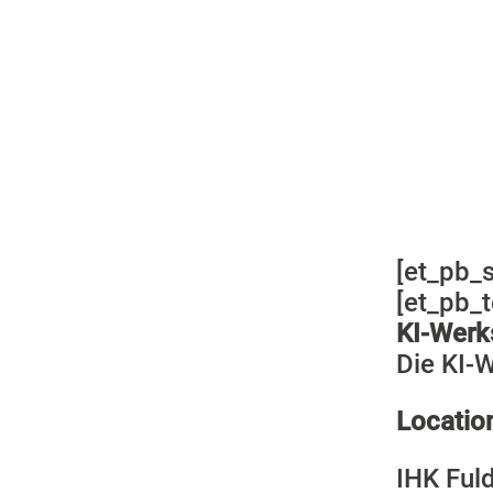
KI-
[et_pb_
[et_pb_t
KI-Werks
Die KI-W
Locatio
IHK Ful