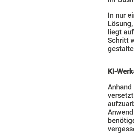
In nur e
Lösung, 
liegt au
Schritt 
gestalt
KI-Werks
Anhand 
versetz
aufzuar
Anwendu
benötige
vergess