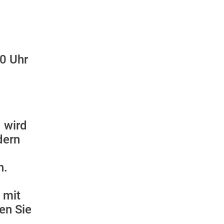
00 Uhr
 wird
dern
n.
 mit
en Sie