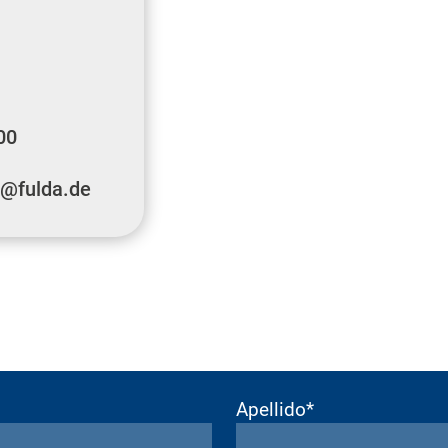
00
g@fulda.de
Apellido*