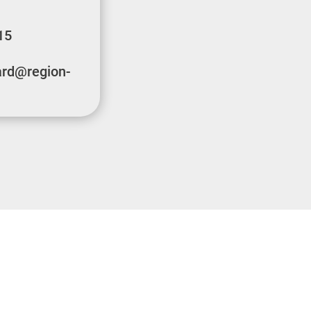
15
ard@region-