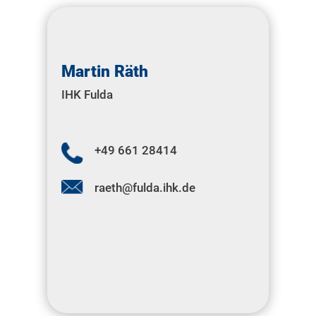
Martin Räth
IHK Fulda
+49 661 28414
raeth@fulda.ihk.de