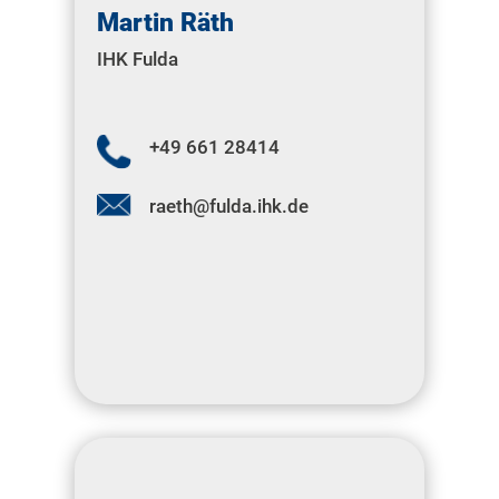
Martin Räth
IHK Fulda
+49 661 28414
raeth@fulda.ihk.de