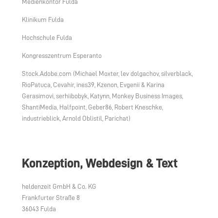
Medienkontor Fulda
Klinikum Fulda
Hochschule Fulda
Kongresszentrum Esperanto
Stock.Adobe.com (Michael Moxter, lev dolgachov, silverblack,
RioPatuca, Cevahir, ines39, Kzenon, Evgenii & Karina
Gerasimovi, serhiibobyk, Katynn, Monkey Business Images,
ShantiMedia, Halfpoint, Geber86, Robert Kneschke,
industrieblick, Arnold Oblistil, Parichat)
Konzeption, Webdesign & Text
heldenzeit GmbH & Co. KG
Frankfurter Straße 8
36043 Fulda