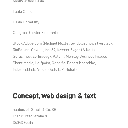
Media Office Fulda
Fulda Clinic
Fulda University
Congress Center Esperanto
Stock.Adobe.com (Michael Moxter, lev dolgachov, silverblack,
RioPatuca, Cevahir, ines39, Kzenon, Evgenii & Karina
Gerasimovi, serhiibobyk, Katynn, Monkey Business Images,
ShantiMedia, Halfpoint, Geber86, Robert Kneschke,
industrieblick, Arnold Oblistil, Parichat)
Concept, web design & text
heldenzeit GmbH & Co. KG
Frankfurter Straße 8
36043 Fulda